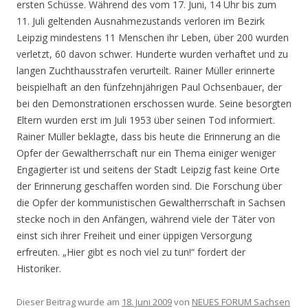
ersten Schüsse. Während des vom 17. Juni, 14 Uhr bis zum
11. Juli geltenden Ausnahmezustands verloren im Bezirk
Leipzig mindestens 11 Menschen ihr Leben, über 200 wurden
verletzt, 60 davon schwer. Hunderte wurden verhaftet und zu
langen Zuchthausstrafen verurteilt. Rainer Müller erinnerte
beispielhaft an den fünfzehnjährigen Paul Ochsenbauer, der
bei den Demonstrationen erschossen wurde. Seine besorgten
Eltern wurden erst im Juli 1953 über seinen Tod informiert.
Rainer Müller beklagte, dass bis heute die Erinnerung an die
Opfer der Gewaltherrschaft nur ein Thema einiger weniger
Engagierter ist und seitens der Stadt Leipzig fast keine Orte
der Erinnerung geschaffen worden sind. Die Forschung über
die Opfer der kommunistischen Gewaltherrschaft in Sachsen
stecke noch in den Anfängen, während viele der Täter von
einst sich ihrer Freiheit und einer üppigen Versorgung
erfreuten. „Hier gibt es noch viel zu tun!“ fordert der
Historiker.
Dieser Beitrag wurde am
18. Juni 2009
von
NEUES FORUM Sachsen