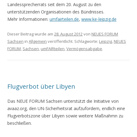
Landessprecherrats seit dem 20. August zu den
unterstützenden Organisationen des Bündnisses.
Mehr Informationen:
umfairteilen.de
,
www.ke-leipzig.de
Dieser Beitrag wurde am
28. August 2012
von
NEUES FORUM
Sachsen
in
Allgemein
veröffentlicht. Schlagworte:
Leipzig
,
NEUES
FORUM
,
Sachsen
,
umFAIRteilen
,
Vermögensabgabe
.
Flugverbot über Libyen
Das NEUE FORUM Sachsen unterstützt die Initiative von
avaaz.org, den UN-Sicherheitsrat aufzufordern, endlich eine
Flugverbotszone über Libyen sowie weitere Maßnahmn zu
beschließen.