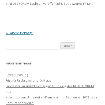
in
NEUES FORUM Sachsen
veröffentlicht. Schlagworte:
17. Juni
.
Beitrags-
←
Ältere Beiträge
Navigation
Suchen
nach:
NEUESTE BEITRÄGE
Betr.: Auflösung
Frist für Urabstimmung läuft aus
Landesforum spricht sich gegen Auflösung des NEUEN FORUM
aus
Kommt zu den ‪Umfairteilen‬-Demos am 14. September 2013 nach
Bochum oder Berlin!