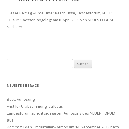
Dieser Beitrag wurde unter
Beschlüsse
,
Landesforum
,
NEUES
FORUM Sachsen
abgelegt am
8. April 2009
von
NEUES FORUM
Sachsen
.
Suchen
nach:
NEUESTE BEITRÄGE
Betr.: Auflösung
Frist für Urabstimmung läuft aus
Landesforum spricht sich gegen Auflösung des NEUEN FORUM
aus
Kommt zu den ‪Umfairteilen‬-Demos am 14. September 2013 nach