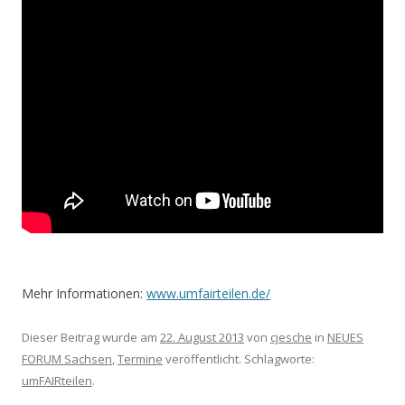
Mehr Informationen:
www.umfairteilen.de/
Dieser Beitrag wurde am
22. August 2013
von
cjesche
in
NEUES
FORUM Sachsen
,
Termine
veröffentlicht. Schlagworte:
umFAIRteilen
.