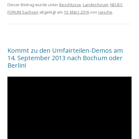
Dieser Beitrag wurde unter
Beschlüsse
,
Landesforum
,
NEUES
FORUM Sachsen
abgelegt am
10. März 2016
von
cjesche
.
Kommt zu den ‪Umfairteilen‬-Demos am
14. September 2013 nach Bochum oder
Berlin!