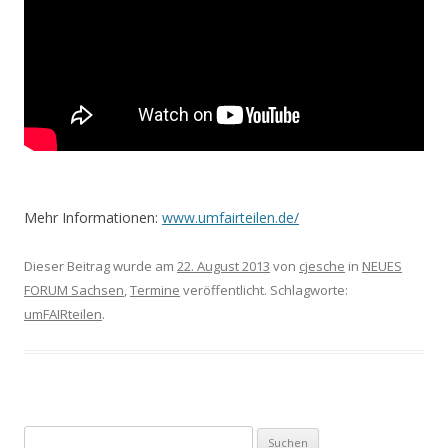
Mehr Informationen:
www.umfairteilen.de/
Dieser Beitrag wurde am
22. August 2013
von
cjesche
in
NEUES
FORUM Sachsen
,
Termine
veröffentlicht. Schlagworte:
umFAIRteilen
.
Suchen