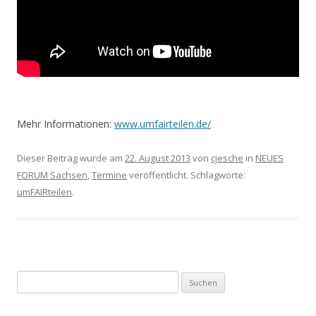
Mehr Informationen:
www.umfairteilen.de/
Dieser Beitrag wurde am
22. August 2013
von
cjesche
in
NEUES
FORUM Sachsen
,
Termine
veröffentlicht. Schlagworte:
umFAIRteilen
.
Suchen
nach: