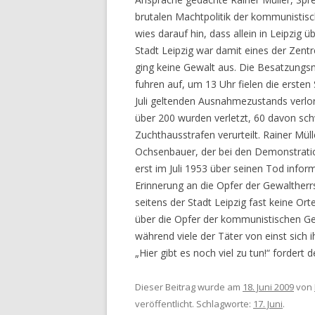
brutalen Machtpolitik der kommunistisc
wies darauf hin, dass allein in Leipzi
Stadt Leipzig war damit eines der Zen
ging keine Gewalt aus. Die Besatzungs
fuhren auf, um 13 Uhr fielen die ersten
Juli geltenden Ausnahmezustands verlo
über 200 wurden verletzt, 60 davon sc
Zuchthausstrafen verurteilt. Rainer Müll
Ochsenbauer, der bei den Demonstrati
erst im Juli 1953 über seinen Tod inform
Erinnerung an die Opfer der Gewaltherr
seitens der Stadt Leipzig fast keine Or
über die Opfer der kommunistischen Ge
während viele der Täter von einst sich i
„Hier gibt es noch viel zu tun!“ fordert d
Dieser Beitrag wurde am
18. Juni 2009
von
veröffentlicht. Schlagworte:
17. Juni
.