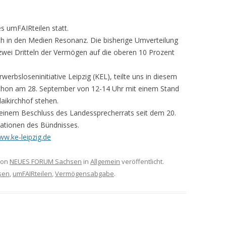
s umFAIRteilen statt.
h in den Medien Resonanz. Die bisherige Umverteilung
 zwei Dritteln der Vermögen auf die oberen 10 Prozent
rwerbsloseninitiative Leipzig (KEL), teilte uns in diesem
hon am 28. September von 12-14 Uhr mit einem Stand
aikirchhof stehen.
inem Beschluss des Landessprecherrats seit dem 20.
ationen des Bündnisses.
w.ke-leipzig.de
on
NEUES FORUM Sachsen
in
Allgemein
veröffentlicht.
sen
,
umFAIRteilen
,
Vermögensabgabe
.