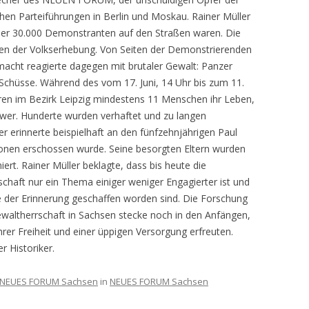
hen Parteiführungen in Berlin und Moskau. Rainer Müller
g über 30.000 Demonstranten auf den Straßen waren. Die
tren der Volkserhebung. Von Seiten der Demonstrierenden
macht reagierte dagegen mit brutaler Gewalt: Panzer
 Schüsse. Während des vom 17. Juni, 14 Uhr bis zum 11.
ren im Bezirk Leipzig mindestens 11 Menschen ihr Leben,
hwer. Hunderte wurden verhaftet und zu langen
er erinnerte beispielhaft an den fünfzehnjährigen Paul
onen erschossen wurde. Seine besorgten Eltern wurden
iert. Rainer Müller beklagte, dass bis heute die
schaft nur ein Thema einiger weniger Engagierter ist und
te der Erinnerung geschaffen worden sind. Die Forschung
waltherrschaft in Sachsen stecke noch in den Anfängen,
hrer Freiheit und einer üppigen Versorgung erfreuten.
er Historiker.
NEUES FORUM Sachsen
in
NEUES FORUM Sachsen