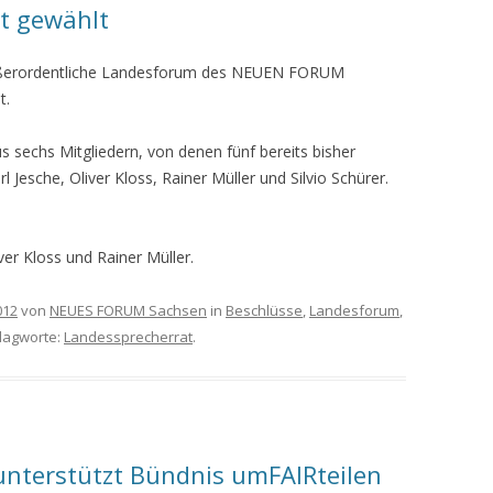
t gewählt
ußerordentliche Landesforum des NEUEN FORUM
t.
 sechs Mitgliedern, von denen fünf bereits bisher
 Jesche, Oliver Kloss, Rainer Müller und Silvio Schürer.
iver Kloss und Rainer Müller.
012
von
NEUES FORUM Sachsen
in
Beschlüsse
,
Landesforum
,
hlagworte:
Landessprecherrat
.
terstützt Bündnis umFAIRteilen