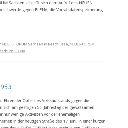
UM Sachsen schließt sich dem Aufruf des NEUEN
beschwerde gegen ELENA, die Vorratsdatenspeicherung,
n
NEUES FORUM Sachsen
in
Beschlüsse
,
NEUES FORUM
nschutz
,
ELENA
.
1953
zu Ehren der Opfer des Volksaufstands gegen die
n sich am gestrigen 56. Jahrestag der gewaltsamen
er nur wenige Aktivisten vor der ehemaligen
rheit in der heutigen Straße des 17. Juni. In einer kurzen
recher des NEUEN FORUM, der unschuldigen Opfer der