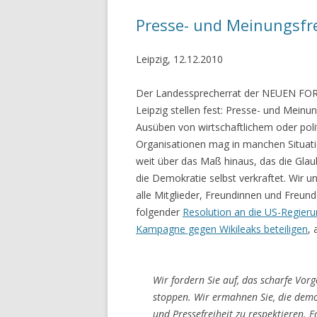
Presse- und Meinungsfrei
Leipzig, 12.12.2010
Der Landessprecherrat der NEUEN FO
Leipzig stellen fest: Presse- und Meinun
Ausüben von wirtschaftlichem oder pol
Organisationen mag in manchen Situatio
weit über das Maß hinaus, das die Glau
die Demokratie selbst verkraftet. Wir un
alle Mitglieder, Freundinnen und Freun
folgender
Resolution an die US-Regieru
Kampagne gegen Wikileaks beteiligen
, 
Wir fordern Sie auf, das scharfe Vor
stoppen. Wir ermahnen Sie, die demo
und Pressefreiheit zu respektieren. F