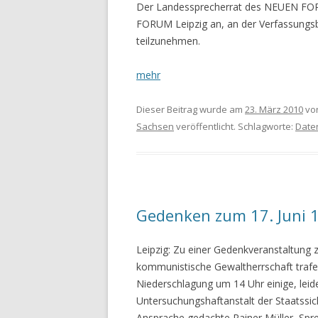
Der Landessprecherrat des NEUEN FOR
FORUM Leipzig an, an der Verfassungs
teilzunehmen.
mehr
Dieser Beitrag wurde am
23. März 2010
vo
Sachsen
veröffentlicht. Schlagworte:
Date
Gedenken zum 17. Juni 
Leipzig: Zu einer Gedenkveranstaltung 
kommunistische Gewaltherrschaft trafe
Niederschlagung um 14 Uhr einige, leid
Untersuchungshaftanstalt der Staatssiche
Ansprache gedachte Rainer Müller, Sp